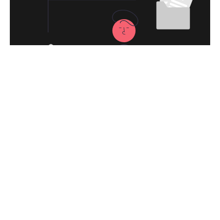
永久免费使用
现在下载天际线加速器VPN，每日签到即可
获得免费时长，快去体验科学上网吧！
下载天际线加速器VPNApp